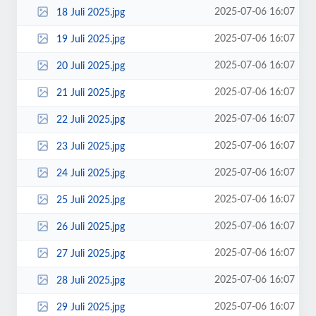
2025-07-06 16:07
18 Juli 2025.jpg
2025-07-06 16:07
19 Juli 2025.jpg
2025-07-06 16:07
20 Juli 2025.jpg
2025-07-06 16:07
21 Juli 2025.jpg
2025-07-06 16:07
22 Juli 2025.jpg
2025-07-06 16:07
23 Juli 2025.jpg
2025-07-06 16:07
24 Juli 2025.jpg
2025-07-06 16:07
25 Juli 2025.jpg
2025-07-06 16:07
26 Juli 2025.jpg
2025-07-06 16:07
27 Juli 2025.jpg
2025-07-06 16:07
28 Juli 2025.jpg
2025-07-06 16:07
29 Juli 2025.jpg