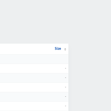
Size
-
-
-
-
-