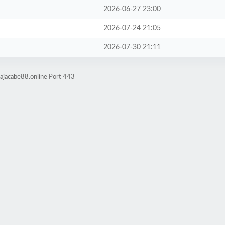
2026-06-27 23:00
2026-07-24 21:05
2026-07-30 21:11
rajacabe88.online Port 443