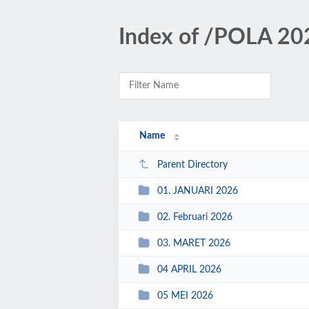
Index of /POLA 20
Name
Parent Directory
01. JANUARI 2026
02. Februari 2026
03. MARET 2026
04 APRIL 2026
05 MEI 2026