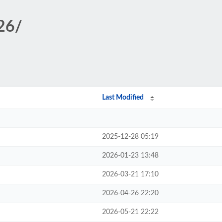
26/
Last Modified
2025-12-28 05:19
2026-01-23 13:48
2026-03-21 17:10
2026-04-26 22:20
2026-05-21 22:22